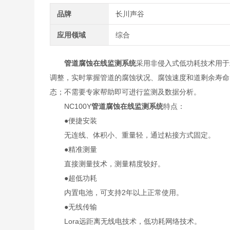
品牌
长川声谷
应用领域
综合
管道
腐蚀在线监测
系统
采用非侵入式低功耗技术用于
调整，实时掌握管道的腐蚀状况、腐蚀速度和道剩余寿命，
态；不需要专家帮助即可进行监测及数据分析。
NC100Y
管道
腐蚀在线监测
系统
特点：
●便捷安装
无连线、体积小、重量轻，通过粘接方式固定。
●精准测量
直接测量技术，测量精度较好。
●超低功耗
内置电池，可支持2年以上正常使用。
●无线传输
Lora远距离无线电技术，低功耗网络技术。