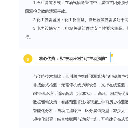
1.石油管道系统：在油气输送管道中，腐蚀常因介
因漏检导致的泄漏事故。
2.化工设备监测：化工
反应釜
、换热器等设备多处于
3.电力设施安全：电站关键部件对安全性要求较高
行。
核心优势：从“被动应对"到“主动预防"
3
与传统技术相比，长川超声智能预测算法与电磁超声
非接触式检测：无需停机或拆卸设备，支持在线监测
耐
特殊
环境：适应高温（>300℃）、高压、潮湿等
数据驱动决策：智能预测算法模型通过学习历史检测数
智能化分析：自动过滤噪声、区分腐蚀类型，减少人
规模化部署：结合物联网与边缘计算，可构建分布式