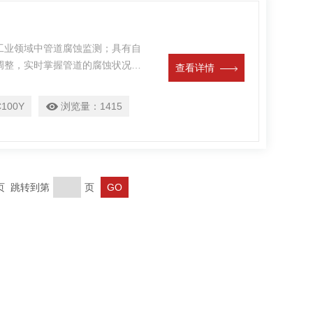
工业领域中管道腐蚀监测；具有自
调整，实时掌握管道的腐蚀状况、
查看详情
网线与服务器相连接；腐蚀云监测，随
行监测及数据分析。
100Y
浏览量：
1415
末页 跳转到第
页