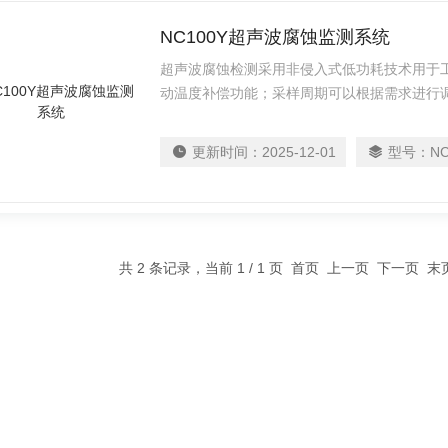
NC100Y超声波腐蚀监测系统
超声波腐蚀检测采用非侵入式低功耗技术用于
动温度补偿功能；采样周期可以根据需求进行
腐蚀速度和道剩余寿命，可通过wifi、4G、
时随地查看腐蚀状态；不需要专家帮助即可进
更新时间：
2025-12-01
型号：
NC
共 2 条记录，当前 1 / 1 页 首页 上一页 下一页 