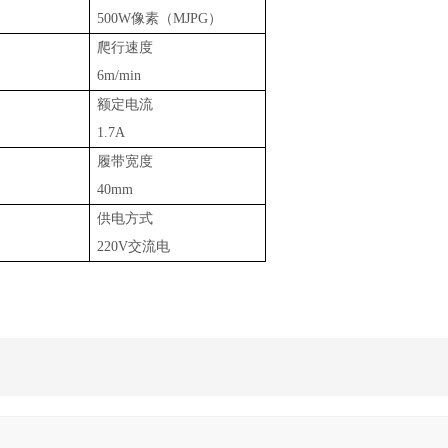
500W像素（MJPG）
爬行速度
6m/min
额定电流
1.7A
履带宽度
40mm
供电方式
220V交流电