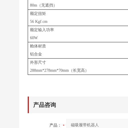
80m（无遮挡）
额定扭矩
56 Kgf.cm
额定输入功率
60W
舱体材质
铝合金
外形尺寸
288mm*278mm*70mm（长宽高）
产品咨询
产品：