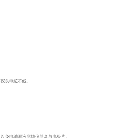
坏探头电缆芯线。
以免电池漏液腐蚀仪器盒与电极片。