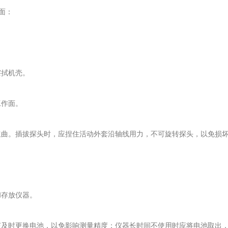
面：
拭机壳。
工作面。
曲。插拔探头时，应捏住活动外套沿轴线用力，不可旋转探头，以免损
存放仪器。
及时更换电池，以免影响测量精度；仪器长时间不使用时应将电池取出，