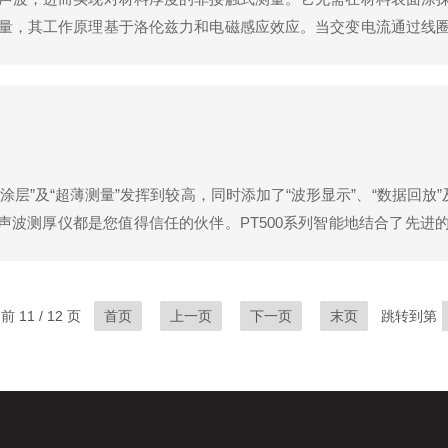
量，其工作原理基于洛伦兹力和电磁感应效应。当交变电流通过线
传播并遇到界面时发生反射，反射回来的超声波再次被线圈接收并
厚仪的技术优势：非接触式测量...
透涂层”及“超薄测量”发挥到较高，同时添加了“波形显示”、“数据回放
超声波测厚仪都是您值得信任的伙伴。PT500系列智能地结合了先
误差；回波-回波检测技术的应用使检测精度趋近*，材料上油漆等
 11 / 12 页
首页
上一页
下一页
末页
跳转到第