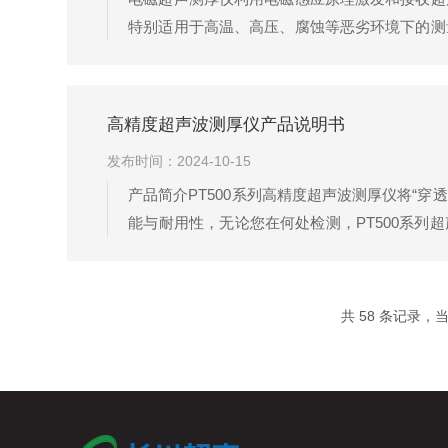
特别适用于高温、高压、腐蚀等恶劣环境下的测
在材料内部激发超声波。这些超声波在材料内部
间或相位差，可以计算出材料的厚度。电磁超声测
高精度超声波测厚仪产品说明书
发布时间：2024-10-15
产品简介PT500系列高精度超声波测厚仪将“穿
能与耐用性，无论您在何处检测，PT500系列
决了探头磨损、探头更换或高温测量时的零点
0.15mm的测量厚度及0.001mm的分辨率伴...
共 58 条记录，当前