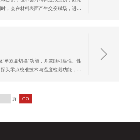
圈时，会在材料表面产生交变磁场，进而
转换为电信号。通过测量超声波的传播时
”及“单双晶切换”功能，并兼顾可靠性、性
进的探头零点校准技术与温度检测功能，解
保护层影响，极大地提高了生产效率；
页