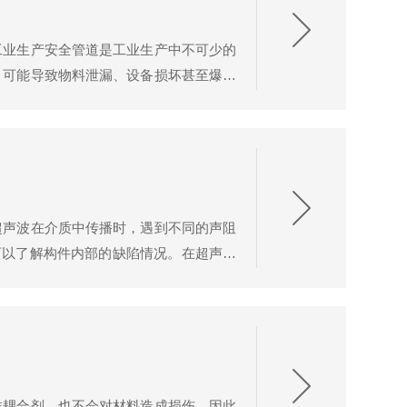
工业生产安全管道是工业生产中不可少的
，可能导致物料泄漏、设备损坏甚至爆炸
确保工业生产的顺利进行。二、提高经济
超声波在介质中传播时，遇到不同的声阻
可以了解构件内部的缺陷情况。在超声波
并在遇到腐蚀缺陷时发生反射。通过接收
抹耦合剂，也不会对材料造成损伤，因此