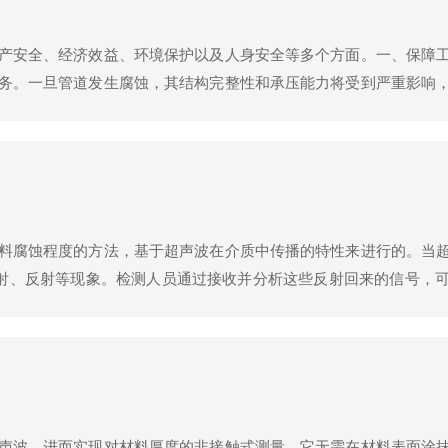
产安全、经济效益、环境保护以及人身安全等多个方面。一、保障
务。一旦管道发生腐蚀，其结构完整性和承压能力将受到严重影响
的腐蚀问题，并采取相应的修复措施，从而避免安全事故的发生，
短管道的使用寿命。如果不进行...
料腐蚀程度的方法，基于超声波在介质中传播的特性来进行的。当
透射、反射等现象。检测人员通过接收并分析这些反射回来的信号，
被检测材料(如管道壁)发射超声波。这些超声波在材料内部传播，
的位置、大小和形状等信息...
声波，进而实现对材料厚度的非接触式测量。它无需在材料表面涂