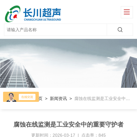
当前位置：
首页
>
新闻资讯
>
腐蚀在线监测是工业安全中的重要守护者
腐蚀在线监测是工业安全中的重要守护者
更新时间：2026-03-17 | 点击率：845