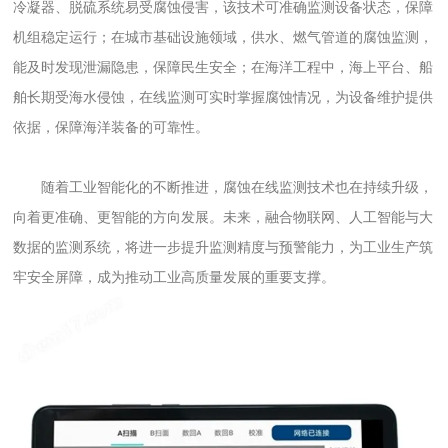
冷凝器、脱硫系统易受腐蚀侵害，该技术可准确监测设备状态，保障
机组稳定运行；在城市基础设施领域，供水、燃气管道的腐蚀监测，
能及时发现泄漏隐患，保障民生安全；在海洋工程中，海上平台、船
舶长期受海水侵蚀，在线监测可实时掌握腐蚀情况，为设备维护提供
依据，保障海洋装备的可靠性。
随着工业智能化的不断推进，腐蚀在线监测技术也在持续升级，
向着更准确、更智能的方向发展。未来，融合物联网、人工智能与大
数据的监测系统，将进一步提升监测精度与预警能力，为工业生产筑
牢安全屏障，成为推动工业高质量发展的重要支撑。