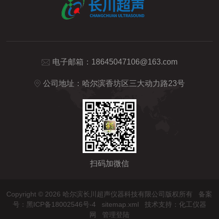
电子邮箱：
18645047106@163.com
公司地址：哈尔滨香坊区三大动力路23号
扫码加微信
Copyright © 2026 哈尔滨长川超声仪器科技有限公司版权所有
备案
号：黑ICP备18002546号-4
sitemap.xml
技术支持：
化工仪器
网
管理登陆