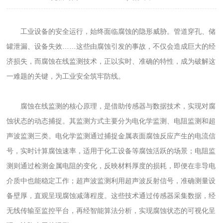
工业设备的安全运行，始终面临腐蚀的隐形威胁。管道穿孔、储
罐泄漏、设备失效……这些由腐蚀引发的事故，不仅会造成巨大的经
济损失，而腐蚀在线监测技术，正以实时、准确的特性，成为破解这
一难题的关键，为工业安全筑牢防线。
腐蚀在线监测的核心原理，是借助传感器与数据技术，实现对腐
蚀状态的动态捕捉。其监测方式主要分为电化学监测、电阻监测和超
声波监测三类。电化学监测通过捕捉金属表面腐蚀反应产生的电流信
号，实时计算腐蚀速率，适用于化工设备等腐蚀活跃的场景；电阻监
测则通过检测金属电阻的变化，反映材料厚度的损耗，即便在非导电
介质中也能稳定工作；超声波监测利用超声波反射信号，准确测量设
备壁厚，直观呈现腐蚀减薄程度。这些技术通过传感器采集数据，经
无线传输至监控平台，再经智能算法分析，实现腐蚀状态的可视化呈