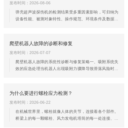
发布时间：2026-08-06
弹壳超声波探伤机的检测结果受多重因素影响，可归纳为
设备性能、被测对象特性、操作规范、环境条件及数据处
理五大类。以下结合具体场景详细分析：一、设备性能与
探头匹配-探头选型与分辨率：-探头的频率和类型(直探
头、斜探头等)直接影响检测精度。高频探头虽分辨率高，
爬壁机器人故障的诊断和修复
但穿透深度浅，可能漏检深层缺陷；低频探头则相反。例
发布时间：2026-07-07
如，检测弹壳颈部与底部连接处时，若未选用合适角度的
斜探头，声束无法有效覆盖坡口区域，导致裂纹漏检。此
爬壁机器人故障的系统性诊断与修复策略一、吸附系统失
外，探头与设备的匹配性也关键，不匹配会导致信号衰减
效的应急处理当机器人出现吸附力骤降导致滑落风险时，
或失真。-仪器性能稳定性：...
优先检查真空发生器工作状态。使用数字式真空计测量腔
体负压值，若低于-85kPa阈值，需拆解真空泵并清理进气
口滤网(常见堵塞物为金属粉尘)。对于磁吸附型机器人，应
为什么要进行螺栓应力检测？
使用高斯计检测永磁体表面磁场强度衰减情况，若磁通密
发布时间：2026-06-22
度下降超过初始值15%，需整组更换钕铁硼磁块。同步排
查密封胶条完整性，采用氦气检漏仪定位微裂纹，局部修
在机械世界里，螺栓就像人体的关节，连接着各个部件。
补需使用耐候性硅胶粘合剂。二、驱动模块异常振动分析
桥梁上的每一颗螺栓、风力发电机塔筒的每一处连接、高
行走机构出现异常抖...
铁轨道的每一个固定点，都在承受着巨大的力量。如果这