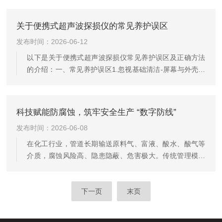
些“关节”出了问题，后果可能不堪设想。那么，如何知道螺
栓是否健康？这就引出了螺栓应力检测。什么是螺栓应力
关于便携式超声波探损仪的常见养护误区
检测？简单来说，螺栓应力检测就是测量螺栓在拧紧后内
发布时间：2026-06-12
部承受的拉力大小。当我们用扳手拧紧螺栓时，螺栓会被
拉伸，内部产生一种叫“应力”的力量。这个力量的大小直接
以下是关于便携式超声波探损仪常见养护误区及正确方法
决定了连接是否牢固。应力太小，连接容易松动；应力太
的介绍：一、常见养护误区1.忽视基础清洁-屏幕与外壳清
大，螺栓可能被拉断。通...
洁不足：未及时清理附着在屏幕上的油污、灰尘或化学试
剂残留，长期积累可能导致显示屏触控失灵或光学性能下
降。-接口与按键积尘：未定期用软毛刷或压缩空气清理
科技赋能防腐蚀，筑牢安全生产 “数字防线”
USB接口、充电端口及按键缝隙，易引发接触不良或短
发布时间：2026-06-08
路。2.错误存放方式-潮湿环境暴露：将仪器长期置于高湿
度环境，可能导致内部电路腐蚀。-随意堆放杂物：存放时
在化工行业，管道长期输送原料气、富液、酸水、酸气等
未使用专用防护箱，与其他工具混放，易造成碰撞损伤。
介质，腐蚀风险高、隐患隐蔽、危害极大。传统管理模式
3.电池管理疏忽-过...
依赖人工定期测厚、纸质记录、经验判断，存在检测效率
低、精度不稳定、需停产打磨、数据分散、高温高危区域
巡检难、风险预警滞后等突出问题，一旦发生腐蚀穿孔，
下一页
末页
极易引发泄漏、停产甚至安全事故。为从根本上提升管道
本质安全水平、推动设备管理向数字化智能化转型，某厂