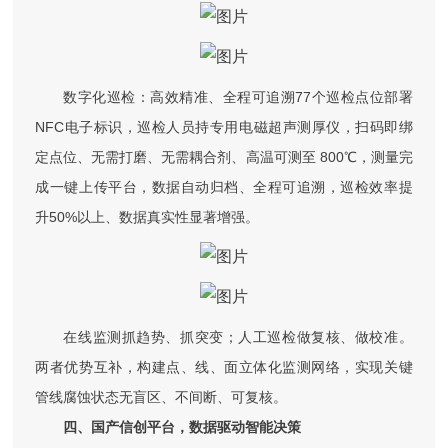
数字化巡检：高效精准、全程可追溯77个巡检点位部署
NFC电子标识，巡检人员持专用电磁超声测厚仪，扫码即绑
定点位、无需打磨、无需耦合剂、高温可测至 800℃，测量完
成一键上传平台，数据自动归档、全程可追溯，巡检效率提
升50%以上、数据真实性显著增强。
在线监测抓趋势、抓突变；人工巡检做复核、做校准。
两者优势互补，构建点、线、面立体化监测网络，实现关键
管线腐蚀状态无盲区、不间断、可复核。
四、国产信创平台，数据驱动智能决策