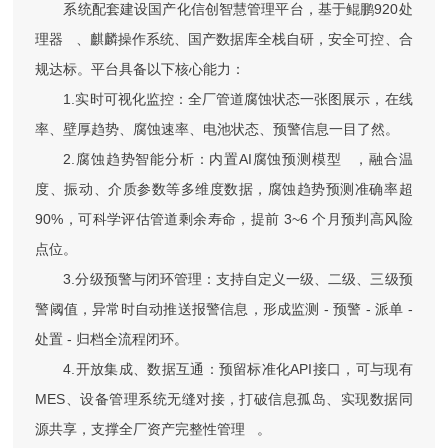
系统配套建设国产化信创智慧管理平台，基于
鲲鹏920处
理器
、麒麟操作系统、国产数据库全栈自研，安全可控、合
规达标。平台具备以下核心能力：
1.实时可视化监控：全厂管道腐蚀状态一张图展示，在线
率、壁厚趋势、腐蚀速率、电池状态、预警信息一目了然。
2.腐蚀趋势智能分析：内置AI
腐蚀预测模型
，融合温
度、振动、介质参数等多维度数据，腐蚀趋势预测准确率超
90%，可科学评估管道剩余寿命，提前 3~6 个月预判高风险
点位。
3.分级预警与闭环管理：支持自定义一级、二级、三级预
警阈值，异常时自动推送报警信息，形成监测 - 预警 - 派单 -
处置 - 归档全流程闭环。
4.开放集成、数据互通：预留标准化API接口，可与现有
MES、设备管理系统无缝对接，打破信息孤岛、实现数据同
源共享，支撑全厂
资产完整性管理
。