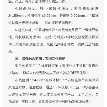
温、高压、有毒介质环境均可稳定工作。
4.超高精度、微小腐蚀可捕捉：壁厚测量范围
2~150mm，检测精度 ±0.02mm、分辨率 0.001mm，可精准
识别微米级
腐蚀减薄
，提前捕捉早期隐患。
5.超低功耗、长周期免维护：在线节点采用工业级锂亚电
池，待机续航可达3年，支持5分钟至24小时灵活配置采样周
期，风险高则加密监测、风险低则降低频次，兼顾安全与能
耗。
三、双模融合监测，实现立体防护
项目创新采用 “在线实时监测 + 数字化人工巡检" 双模融
合架构 ，形成自动化预警与人工精准复核的双重保障：
在线监测：24小时 “在线体检"37个在线监测节点实时采
集管道壁厚、温度数据，通过LoRa 无线 + 工业 5G双链路稳
定传输至智能网关，再上传至服务器与平台，全年无休、自
动采集、实时上云，异常腐蚀可第一时间触发分级预警。