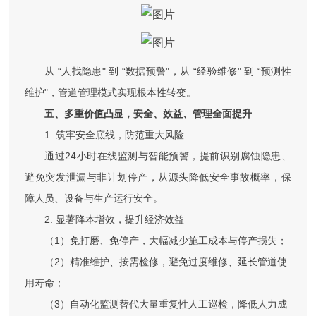
从 “人找隐患" 到 “数据预警"，从 “经验维修" 到 “预测性
维护"，管道管理模式实现根本性转变。
五、多重价值凸显，安全、效益、管理全面提升
1. 筑牢安全底线，防范重大风险
通过24小时在线监测与智能预警，提前识别腐蚀隐患、
避免突发泄漏与非计划停产，从源头降低安全事故概率，保
障人员、设备与生产运行安全。
2. 显著降本增效，提升经济效益
（1）免打磨、免停产，大幅减少施工成本与停产损失；
（2）精准维护、按需检修，避免过度维修、延长管道使
用寿命；
（3）自动化监测替代大量重复性人工巡检，降低人力成