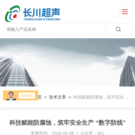
当前位置：
首页
>
技术文章
>
科技赋能防腐蚀，筑牢安全生产 “数字防线”
科技赋能防腐蚀，筑牢安全生产 “数字防线”
更新时间：2026-06-08 | 点击率：361