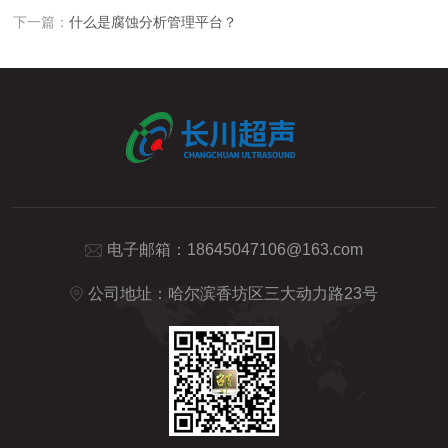
下一篇：
什么是腐蚀分析管理平台？
电子邮箱：
18645047106@163.com
公司地址：哈尔滨香坊区三大动力路23号