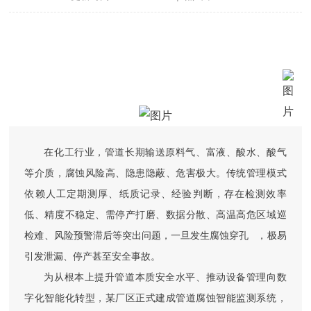
在化工行业，管道长期输送原料气、富液、酸水、酸气
等介质，腐蚀风险高、隐患隐蔽、危害极大。传统管理模式
依赖人工定期测厚、纸质记录、经验判断，存在检测效率
低、精度不稳定、需停产打磨、数据分散、高温高危区域巡
检难、风险预警滞后等突出问题，一旦发生
腐蚀穿孔
，极易
引发泄漏、停产甚至安全事故。
为从根本上提升管道本质安全水平、推动设备管理向数
字化智能化转型，某厂区正式建成管道腐蚀智能监测系统，