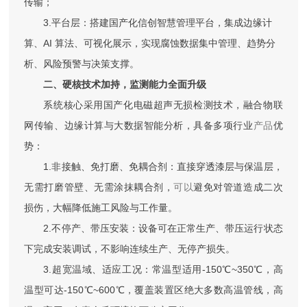
传输；
3.平台层：搭建国产化信创智慧管理平台，集成边缘计
算、AI 算法、可视化展示，实现腐蚀数据集中管理、趋势分
析、风险预警与决策支撑。
二、硬核技术加持，监测能力全面升级
系统核心采用国产化电磁超声无损检测技术，融合物联
网传输、边缘计算与大数据智能分析，具备多项行业
产品
优
势：
1.非接触、免打磨、免耦合剂：直接穿透漆层与保温层，
无需打磨管壁、无需涂抹耦合剂，
可以
避免对管道造成二次
损伤，大幅降低施工风险与工作量。
2.不停产、带压安装：设备可在正常生产、带压运行状态
下完成安装调试，不影响连续生产、无停产损失。
3.超宽温域、适应工况：常温型适用-150℃~350℃，高
温型可达-150℃~600℃，覆盖装置区绝大多数高温管线，高