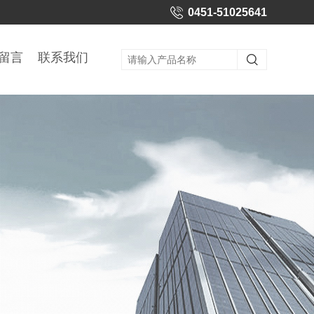
0451-51025641
留言
联系我们