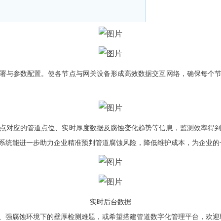
署与参数配置。使各节点与网关设备形成高效数据交互网络，确保每个
点对应的管道点位、实时厚度数据及腐蚀变化趋势等信息，监测效率得
系统能进一步助力企业精准预判管道腐蚀风险，降低维护成本，为企业的
实时后台数据
、强腐蚀环境下的壁厚检测难题，或希望搭建管道数字化管理平台，欢迎