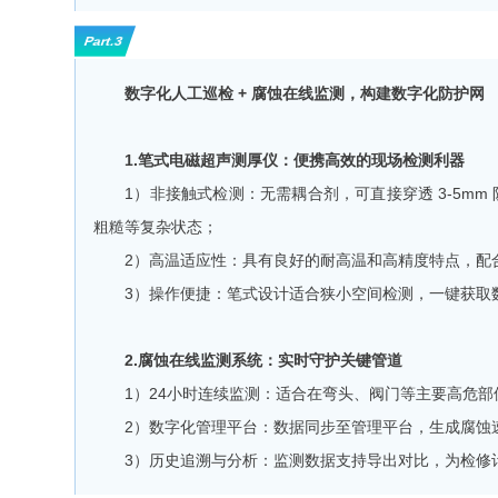
Part.3
数字化人工巡检 + 腐蚀在线监测，构建数字化防护网
1.笔式电磁超声测厚仪：便携高效的现场检测利器
1）非接触式检测：无需耦合剂，可直接穿透 3-5m
粗糙等复杂状态；
2）高温适应性：具有良好的耐高温和高精度特点，配
3）操作便捷：笔式设计适合狭小空间检测，一键获取
2.腐蚀在线监测系统：实时守护关键管道
1）24小时连续监测：适合在弯头、阀门等主要高危
2）数字化管理平台：数据同步至管理平台，生成腐蚀
3）历史追溯与分析：监测数据支持导出对比，为检修