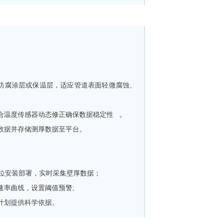
m 防腐涂层或保温层，适应管道表面轻微腐蚀、
合温度传感器动态修正确保
数据稳定性
。
数据并存储测厚数据至平台。
部位安装部署，实时采集壁厚数据；
速率曲线，设置阈值预警;
计划提供科学依据。