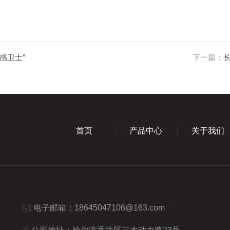
感卫士”
下一篇：
首页
产品中心
关于我们
电子邮箱：
18645047106@163.com