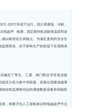
0℃-320℃环境下运行。因介质腐蚀、冲刷，
用
压电超声
检测，需定期停机清除保温层和涂
，难以精准定位风险点。为满足更高的安全生
能监测系统，在不影响生产的前提下实现精准
人员确定了弯头、三通、阀门附近等管道连接
积或压力应力集中等因素，容易出现腐蚀减薄
腐蚀在线监测相结合的腐蚀数据采集和风险防
底座，将数字化人工巡检标识和电磁超声节点