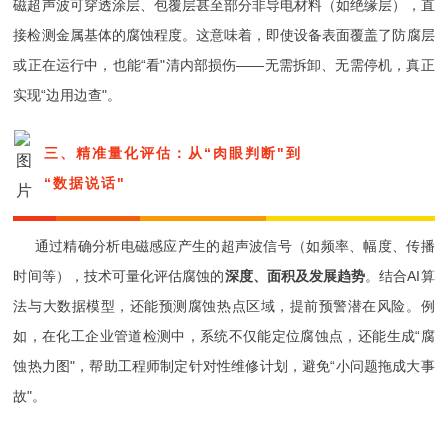
磁超声波可穿透涂层、包覆层甚至部分非导电材料（如绝缘层），直
接检测金属基体的腐蚀程度。这意味着，即使设备表面覆盖了防腐层
或正在运行中，也能“看"清内部损伤——无需拆卸、无需停机，真正
实现“边用边查"。
三、精准量化评估：从“肉眼判断"到
“数
据说话"
通过精确分析电磁感应产生的超声波信号（如频率、幅度、传播
时间等），技术可量化评估腐蚀的
深度、面积及发展趋势
。结合AI算
法与大数据模型，还能预测腐蚀热点区域，提前预警潜在风险。例
如，在化工企业管道检测中，系统不仅能定位腐蚀点，还能生成“腐
蚀热力图"，帮助工程师制定针对性维修计划，避免“小问题拖成大事
故"。